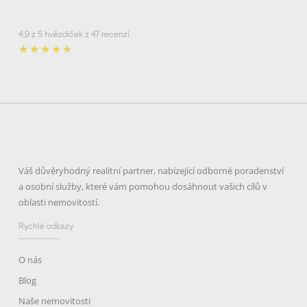
4,9 z 5 hvězdiček z 47 recenzí
Rated
★
★
★
★
★
4.7
out
of
5
Váš důvěryhodný realitní partner, nabízející odborné poradenství
a osobní služby, které vám pomohou dosáhnout vašich cílů v
oblasti nemovitostí.
Rychlé odkazy
O nás
Blog
Naše nemovitosti