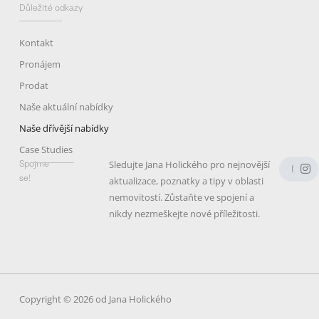
Důležité odkazy
Kontakt
Pronájem
Prodat
Naše aktuální nabídky
Naše dřívější nabídky
Case Studies
F
Y
I
Spojme
Sledujte Jana Holického pro nejnovější
a
o
n
se!
aktualizace, poznatky a tipy v oblasti
c
u
s
e
t
t
nemovitostí. Zůstaňte ve spojení a
b
u
a
nikdy nezmeškejte nové příležitosti.
o
b
g
o
e
r
k
a
m
Copyright © 2026 od Jana Holického