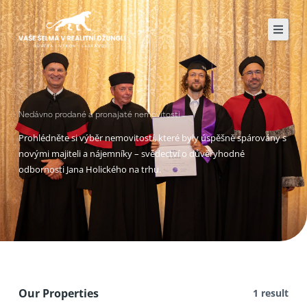
Přeskočit
na
obsah
Nedávno prodané a pronajaté nemovitosti
Prohlédněte si výběr nemovitostí, které byly úspěšně spárovány s
novými majiteli a nájemníky – svědectví o důvěryhodné
odbornosti Jana Holického na trhu.
Our Properties
1 result