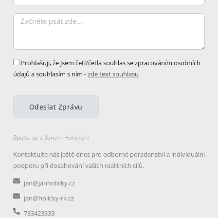
byste
chtěli
Zpráva
udělat?
Zpráva
Prohlašuji, že jsem četl/četla souhlas se zpracováním osobních
údajů a souhlasím s ním -
zde text souhlasu
Odeslat Zprávu
Spojte se s Janem Holickým
Kontaktujte nás ještě dnes pro odborné poradenství a individuální
podporu při dosahování vašich realitních cílů.
jan@janholicky.cz
jan@holicky-rk.cz
733423333