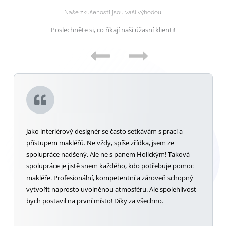
Naše zkušenosti jsou vaší výhodou
Poslechněte si, co říkají naši úžasní klienti!
Jako interiérový designér se často setkávám s prací a
přístupem makléřů. Ne vždy, spíše zřídka, jsem ze
spolupráce nadšený. Ale ne s panem Holickým! Taková
spolupráce je jistě snem každého, kdo potřebuje pomoc
makléře. Profesionální, kompetentní a zároveň schopný
vytvořit naprosto uvolněnou atmosféru. Ale spolehlivost
bych postavil na první místo! Díky za všechno.