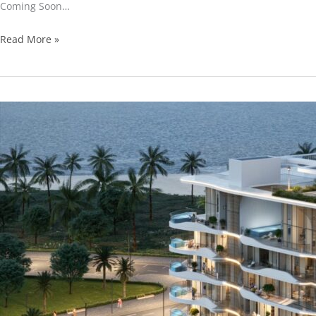
Coming Soon…
Read More »
Coming
Soon…