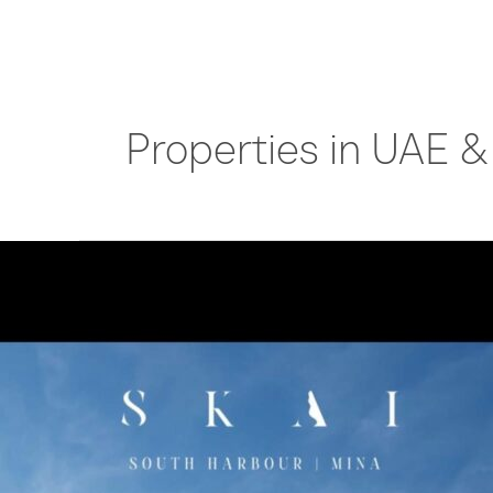
Přeskočit
na
obsah
Properties in UAE &
Coming
Soon…