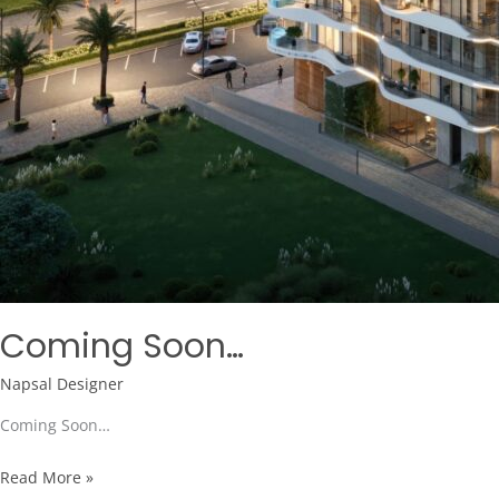
Coming Soon…
Napsal
Designer
Coming Soon…
Read More »