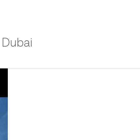
Domů
O nás
Naše nemovitosti
Prodat
 Dubai