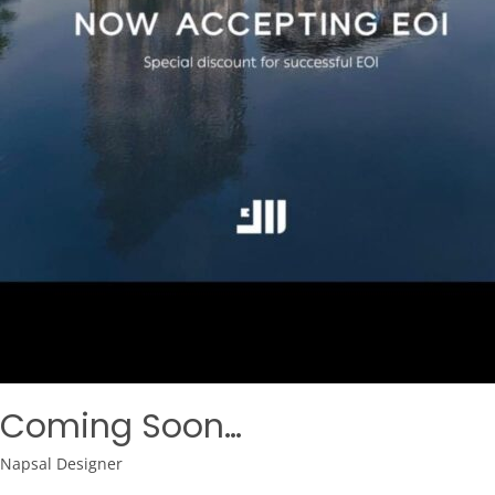
Coming Soon…
Napsal
Designer