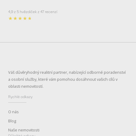
4,9 z 5 hvězdiček z 47 recenzí
Rated
★
★
★
★
★
4.7
out
of
5
Váš důvěryhodný realitní partner, nabízející odborné poradenství
a osobní služby, které vám pomohou dosáhnout vašich cílů v
oblasti nemovitostí.
Rychlé odkazy
O nás
Blog
Naše nemovitosti
Důležité odkazy