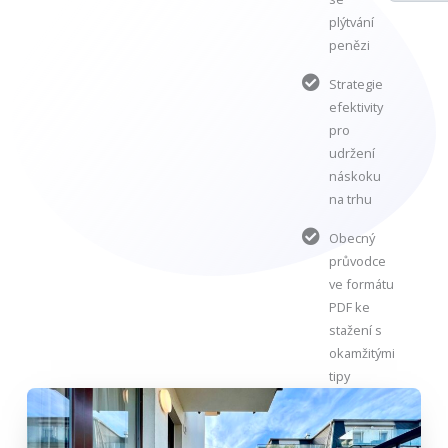
plýtvání
penězi
Strategie
efektivity
pro
udržení
náskoku
na trhu
Obecný
průvodce
ve formátu
PDF ke
stažení s
okamžitými
tipy