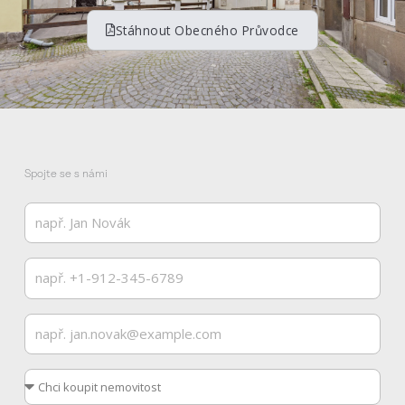
Stáhnout Obecného Průvodce
Spojte se s námi
Celé
jméno
Telefon
Email
Co
byste