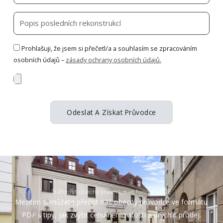
posledních
rekonstrukcí
Prohlašuji, že jsem si přečetl/a a souhlasím se zpracováním
osobních údajů –
zásady ochrany osobních údajů.
Pokud
můžete,
přidejte
Odeslat A Získat Průvodce
několik
fotografií.
Stáhnout obecný průvodce ve formátu PDF
Mezitím si můžete přečíst náš obecný průvodce ve formátu
PDF s tipy, jak zvýšit cenu nemovitosti a urychlit prodej.