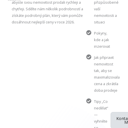
abyste svou nemovitost prodali rychleji a
přizpůsobené
chytřeji. Sdělte nám několik podrobností a
vaší
získáte podrobný plán, který vám pomůže
nemovitosti a
dosáhnout nejlepší ceny v roce 2026.
situaci
Pokyny,
kde a jak
inzerovat
Jak připravit
nemovitost
tak, aby se
maximalizovala
cena a zkrátila
doba prodeje
Tipy „Co
nedělat“
—
Konta
vyhněte
M
se