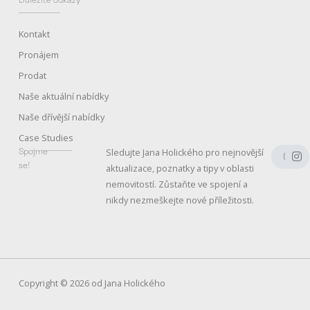
Kontakt
Pronájem
Prodat
Naše aktuální nabídky
Naše dřívější nabídky
Case Studies
F
Y
I
Spojme
Sledujte Jana Holického pro nejnovější
a
o
n
se!
aktualizace, poznatky a tipy v oblasti
c
u
s
e
t
t
nemovitostí. Zůstaňte ve spojení a
b
u
a
nikdy nezmeškejte nové příležitosti.
o
b
g
o
e
r
k
a
m
Copyright © 2026 od Jana Holického