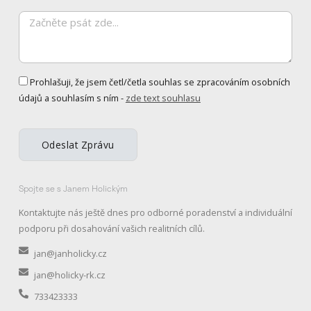
chtěli
Zpráva
udělat?
Zpráva
Prohlašuji, že jsem četl/četla souhlas se zpracováním osobních
údajů a souhlasím s ním -
zde text souhlasu
Odeslat Zprávu
Spojte se s Janem Holickým
Kontaktujte nás ještě dnes pro odborné poradenství a individuální
podporu při dosahování vašich realitních cílů.
jan@janholicky.cz
jan@holicky-rk.cz
733423333